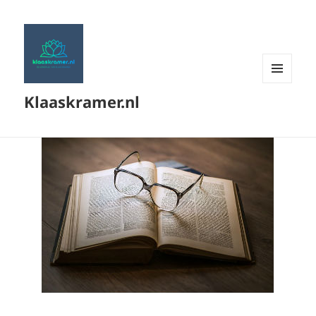
MENU
Klaaskramer.nl
EN
WIDGETS