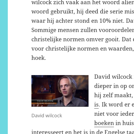
wilcock zich vaak aan het woord alie
woord gebruikt, hij deed die serie m
waar hij achter stond en 10% niet. D
Sommige mensen zullen vooroordelen
christelijke normen omver gooit. Dat do
voor christelijke normen en waarden,
hoek.
David wilcock 
dieper in op o
hij zelf maakt
is
. Ik word er 
niet voor iede
David wilcock
boeken
in huis
interesseert en het is in de Engelse ta