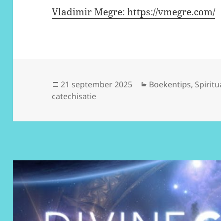
Vladimir Megre: https://vmegre.com/
Geplaatst
Categorieën
21 september 2025
Boekentips
,
Spiritu
op
catechisatie