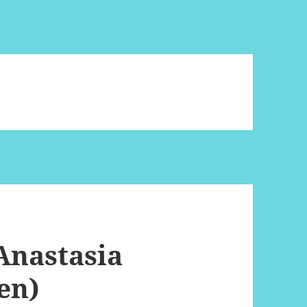
Anastasia
en)