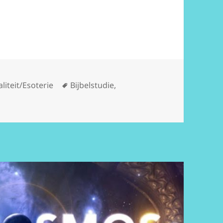
Tags
aliteit/Esoterie
Bijbelstudie
,