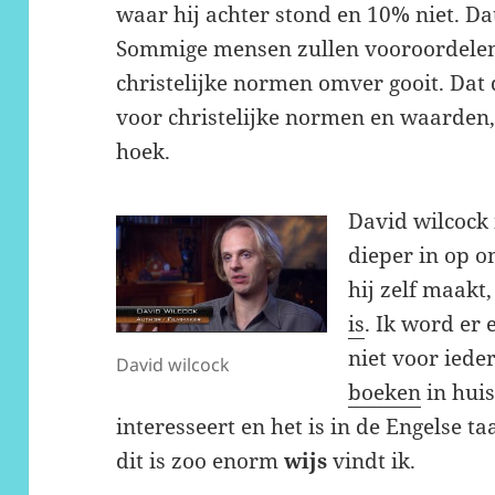
waar hij achter stond en 10% niet. D
Sommige mensen zullen vooroordelen
christelijke normen omver gooit. Dat do
voor christelijke normen en waarden,
hoek.
David wilcock 
dieper in op o
hij zelf maakt
is
. Ik word er 
niet voor iede
David wilcock
boeken
in huis
interesseert en het is in de Engelse ta
dit is zoo enorm
wijs
vindt ik.