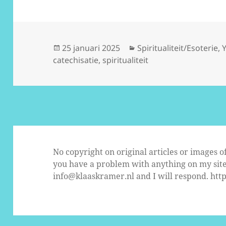
Geplaatst
Categorieën
25 januari 2025
Spiritualiteit/Esoterie
,
op
catechisatie
,
spiritualiteit
No copyright on original articles or images o
you have a problem with anything on my site
info@klaaskramer.nl and I will respond.
http