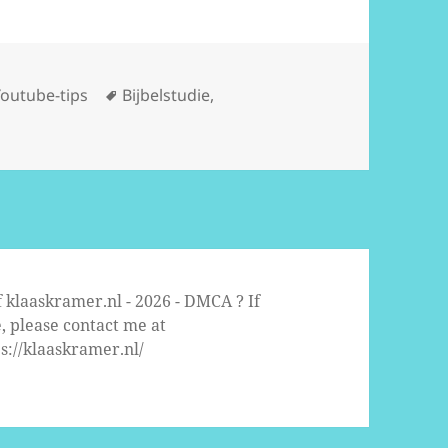
Tags
Youtube-tips
Bijbelstudie
,
f klaaskramer.nl - 2026 - DMCA ? If
, please contact me at
s://klaaskramer.nl/