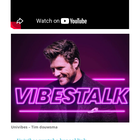
Univibes – Tim douwsma