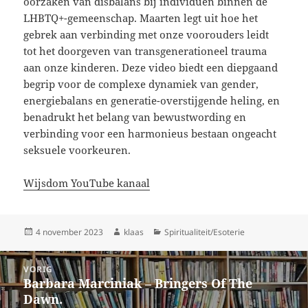
oorzaken van disbalans bij individuen binnen de
LHBTQ+-gemeenschap. Maarten legt uit hoe het
gebrek aan verbinding met onze voorouders leidt
tot het doorgeven van transgenerationeel trauma
aan onze kinderen. Deze video biedt een diepgaand
begrip voor de complexe dynamiek van gender,
energiebalans en generatie-overstijgende heling, en
benadrukt het belang van bewustwording en
verbinding voor een harmonieus bestaan ongeacht
seksuele voorkeuren.
Wijsdom YouTube kanaal
Geplaatst
Auteur
Categorieën
4 november 2023
klaas
Spiritualiteit/Esoterie
op
Berichtnavigatie
VORIG
Barbara Marciniak – Bringers Of The
Vorig
Dawn.
bericht: